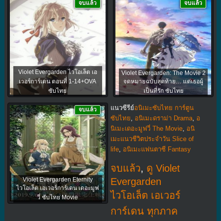
จบแล้ว
จบแล้ว
Violet Evergarden ไวโอเล็ต เอ
Violet Evergarden: The Movie 2
เวอร์การ์เดน ตอนที่ 1-14+OVA
จดหมายฉบับสุดท้าย… แด่เธอผู้
ซับไทย
เป็นที่รัก ซับไทย
แนวซีรีย์
อนิเมะซับไทย การ์ตูน
จบแล้ว
ซับไทย
,
อนิเมะดราม่า Drama
,
อ
นิเมะเดอะมูฟวี่ The Movie
,
อนิ
เมะแนวชีวิตประจําวัน Slice of
life
,
อนิเมะแฟนตาซี Fantasy
จบแล้ว
,
ดู Violet
Violet Evergarden Eternity
Evergarden
ไวโอเล็ต เอเวอร์การ์เดน เดอะมูฟ
ไวโอเล็ต เอเวอร์
วี่ ซับไทย Movie
การ์เดน ทุกภาค