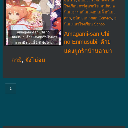
ซับไทย
,
อนิเมะรักโรแมนติก ใน
โรงเรียน การ์ตูนรักโรแมนติก
,
อ
นิเมะฮาๆ อนิเมะคอมเมดี้ อนิเมะ
ตลก
,
อนิเมะแนวตลก Comedy
,
อ
นิเมะแนวโรงเรียน School
Amagami-san Chi no
Amagami-san Chi
Enmusubi ด้ายแดงผูกรักบ้านอา
no Enmusubi
,
ด้าย
มากามิ ตอนที่ 1-8 ซับไทย
แดงผูกรักบ้านอามา
กามิ
,
ยังไม่จบ
1