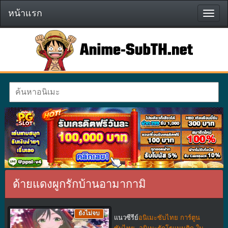
หน้าแรก
หน้า
แรก
ด้ายแดงผูกรักบ้านอามากามิ
ยังไม่จบ
แนวซีรีย์
อนิเมะซับไทย การ์ตูน