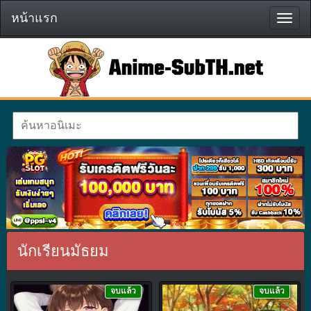
หน้าแรก
หน้า
แรก
นักเรียนมัธยม
จบแล้ว
จบแล้ว