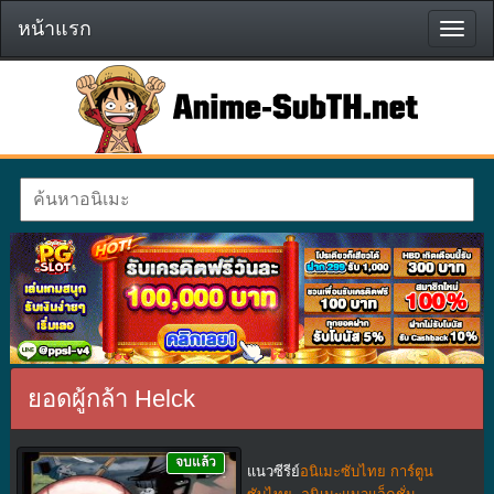
หน้าแรก
หน้า
แรก
ยอดผู้กล้า Helck
จบแล้ว
แนวซีรีย์
อนิเมะซับไทย การ์ตูน