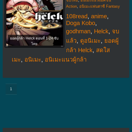
ซับไทย
,
อนิเมะแนวแอ็คชั่น
Action
,
อนิเมะแฟนตาซี Fantasy
108read
,
anime
,
Doga Kobo
,
godhman
,
Helck
,
จบ
ยอดผู้กล้า Helck ตอนที่ 1-24 ซับ
แล้ว
,
ดูอนิเมะ
,
ยอดผู้
ไทย
กล้า Helck
,
สดใส
เมะ
,
อนิเมะ
,
อนิเมะแนวผู้กล้า
1