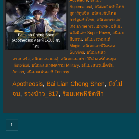
Adventure
,
อนิเมะ
Supernatural
,
อนิเมะจีนซับไทย
ดูการ์ตูนจีน
,
อนิเมะซับไทย
การ์ตูนซับไทย
,
อนิเมะพระเอก
เก่ง anime พระเอกเทพ
,
อนิเมะ
พลังพิเศษ Super Power
,
อนิเมะ
Bai Lian Cheng Shen
สืบสวน
,
อนิเมะเวทมนต์
(Apotheosis) ตอนที่ 1-103 ซับ
Magic
,
อนิเมะเอาชีวิตรอด
ไทย
Survivor
,
อนิเมะแนว
ครอบครัว
,
อนิเมะแนวต่อสู้
,
อนิเมะแนวประวัติศาสตร์ย้อนยุค
Historical
,
อนิเมะแนวสงคราม Military
,
อนิเมะแนวแอ็คชั่น
Action
,
อนิเมะแฟนตาซี Fantasy
Apotheosis
,
Bai Lian Cheng Shen
,
ยังไม่
จบ
,
รวงข้าว_817
,
ร้อยเทพพิชิตฟ้า
1