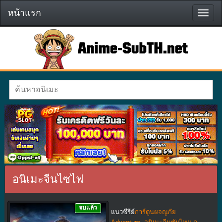
หน้าแรก
หน้า
แรก
อนิเมะจีนไซไฟ
จบแล้ว
แนวซีรีย์
การ์ตูนผจญภัย