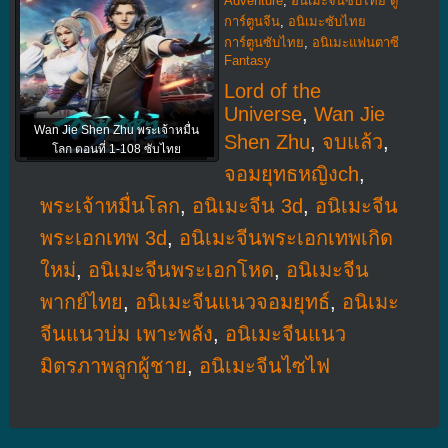
Adventure
,
อนิเมะจีนซับไทย ดู
การ์ตูนจีน
,
อนิเมะซับไทย
การ์ตูนซับไทย
,
อนิเมะแฟนตาซี
Fantasy
Lord of the
Universe
,
Wan Jie
Wan Jie Shen Zhu พระเจ้าหมื่น
Shen Zhu
,
จบแล้ว
,
โลก ตอนที่ 1-108 ซับไทย
จอมยุทธหญิงch
,
พระเจ้าหมื่นโลก
,
อนิเมะจีน 3d
,
อนิเมะจีน
พระเอกเทพ 3d
,
อนิเมะจีนพระเอกเทพเกิด
ใหม่
,
อนิเมะจีนพระเอกโหด
,
อนิเมะจีน
พากย์ไทย
,
อนิเมะจีนแนวจอมยุทธ์
,
อนิเมะ
จีนแนวบ่ม เพาะพลัง
,
อนิเมะจีนแนว
มิตรภาพลูกผู้ชาย
,
อนิเมะจีนไซไฟ