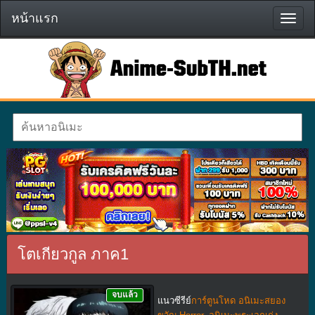
หน้าแรก
หน้า
แรก
โตเกียวกูล ภาค1
จบแล้ว
แนวซีรีย์
การ์ตูนโหด อนิเมะสยอง