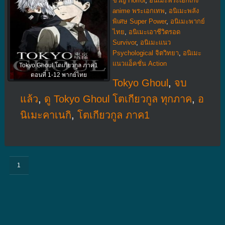
ขวัญ Horror
,
อนิเมะพระเอกเก่ง
anime พระเอกเทพ
,
อนิเมะพลัง
พิเศษ Super Power
,
อนิเมะพากย์
ไทย
,
อนิเมะเอาชีวิตรอด
Survivor
,
อนิเมะแนว
Psychological จิตวิทยา
,
อนิเมะ
แนวแอ็คชั่น Action
Tokyo Ghoul โตเกียวกูล ภาค1
ตอนที่ 1-12 พากย์ไทย
Tokyo Ghoul
,
จบ
แล้ว
,
ดู Tokyo Ghoul โตเกียวกูล ทุกภาค
,
อ
นิเมะคาเนกิ
,
โตเกียวกูล ภาค1
1