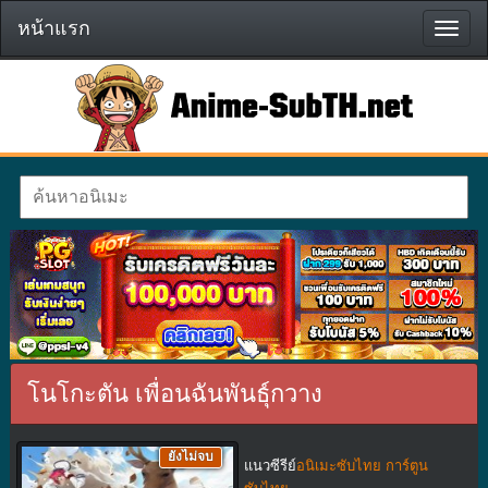
หน้าแรก
หน้า
แรก
โนโกะตัน เพื่อนฉันพันธุ์กวาง
ยังไม่จบ
แนวซีรีย์
อนิเมะซับไทย การ์ตูน