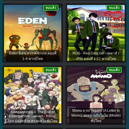
จบแล้ว
จบแล้ว
Eden อีเดน สวรรค์จักรกล ตอนที่
RDG - Red Data Girl เรดดาต้า
1-4 พากย์ไทย
เกิร์ล ตอนที่ 1-12 พากย์ไทย
จบแล้ว
จบแล้ว
Momo e no Tegami (A Letter to
Danganronpa 3: The End of
Momo) จดหมายถึงโมโม่ (Movie)
Kibougamine Gakuen - Kibou-
hen บทสุดท้าย ความหวัง ซับไทย
ซับไทย