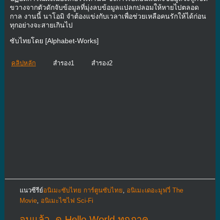
ขวางจากตัวดักจับข้อมูลที่มุ่งลบข้อมูลแปลกปลอมให้หายไปตลอด
กาล งานนี้ นาโอมิ จำต้องแข่งกับเวลาเพื่อช่วยเหลือคนรักให้ได้ก่อน
ทุกอย่างจะสายเกินไป
ซับไทยโดย [Alphabet-Works]
คลิปหลัก
สำรอง1
สำรอง2
แนวซีรีย์
อนิเมะซับไทย การ์ตูนซับไทย
,
อนิเมะเดอะมูฟวี่ The
Movie
,
อนิเมะไซไฟ Sci-Fi
จบแล้ว
,
ดู Hello World ทุกภาค