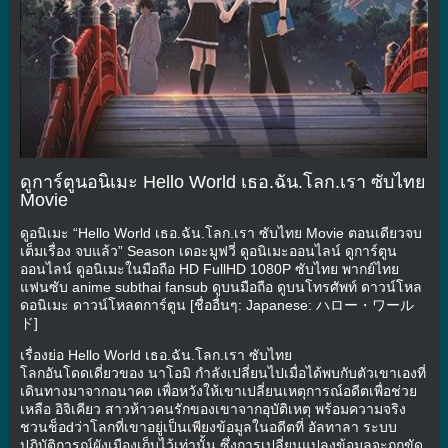
ดูการ์ตูนอนิเมะ Hello World เธอ.ฉัน.โลก.เรา ซับไทย
Movie
ดูอนิเมะ “Hello World เธอ.ฉัน.โลก.เรา ซับไทย Movie ตอนเดียวจบ
เต็มเรื่อง จบแล้ว” Season เดอะมูฟวี่ ดูอนิเมะออนไลน์ ดูการ์ตูน
ออนไลน์ ดูอนิเมะในมือถือ HD FullHD 1080P ซับไทย พากย์ไทย
แฟนซับ anime subthai fansub ดูบนมือถือ ดูบนโทรศัพท์ ดาวน์โหล
ดอนิเมะ ดาวน์โหลดการ์ตูน [ชื่ออื่นๆ: Japanese: ハロー・ワール
ド]
เรื่องย่อ Hello World เธอ.ฉัน.โลก.เรา ซับไทย
โลกอันโดดเดี่ยวของ นาโอมิ กำลังเปลี่ยนไปเมื่อได้พบกับตัวเขาเองที่
เดินทางมาจากอนาคต เพื่อหวังให้เขาเปลี่ยนเหตุการณ์อดีตเพื่อช่วย
เหลือ อิจิเคียว สาวห้าวคนรักของเขาจากอุบัติเหตุ พร้อมความจริง
ชวนช็อdว่าโลกที่เขาอยู่เป็นเพียงข้อมูลในอดีตที่ อัลทาลา ระบบ
ปฏิบัติการณ์ผังเมืองเก็บไว้เท่านั้น ซึ่งการเปลี่ยนแปลงข้อมูลจะถูกขัด