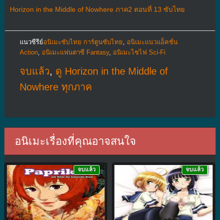
Horizon in the Middle of Nowhere ภาค2 ตอนที่ 13 ซับไทย
แนวซีรีย์
อนิเมะซับไทย การ์ตูนซับไทย
,
อนิเมะแนวแอ็คชั่น
Action
,
อนิเมะแฟนตาซี Fantasy
,
อนิเมะไซไฟ Sci-Fi
จบแล้ว
,
ดู Horizon in the Middle of
Nowhere ทุกภาค
อนิเมะเรื่องที่คุณอาจสนใจ
จบแล้ว
จบแล้ว