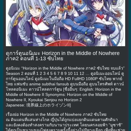
ดูการ์ตูนอนิเมะ Horizon in the Middle of Nowhere
ภาค2 ตอนที่ 1-13 ซับไทย
ดูอนิเมะ “Horizon in the Middle of Nowhere ภาค2 ซับไทย จบแล้ว”
Season 2 ตอนที่ 1 2 3 4 5 6 7 8 9 10 11 12 … ดูอนิเมะออนไลน์ ดู
การ์ตูนออนไลน์ ดูอนิเมะในมือถือ HD FullHD 1080P ซับไทย พากย์
ไทย แฟนซับ anime subthai fansub ดูบนมือถือ ดูบนโทรศัพท์ ดาวน์
โหลดอนิเมะ ดาวน์โหลดการ์ตูน [ชื่ออื่นๆ: English: Horizon in the
Middle of Nowhere II Synonyms: Horizon on the Middle of
Nowhere II, Kyoukai Senjou no Horizon 2
Japanese: 境界線上のホライゾンII]
เรื่องย่อ Horizon in the Middle of Nowhere ภาค2 ซับไทย
ณ ดินแดนที่แสนห่างไกล ญี่ปุ่นได้ถูกแบ่งแยกดินแดนตามศักดินา
และยังคงต้องทำสงครามกับนานาประเทศ โดยนครลอยฟ้า “มูซาชิ”
ได้ตกเป็นชนวนของไฟสงครามครั้งนี้อย่างไม่มีทางเลือก เพื่อที่จะช่วย