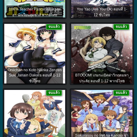
100% Teacher Pascal คุณครูสุด
You Yao (Are You Ok) ตอนที่ 1-
ฮา นักเรียนสุดซ่าส์ พากย์ไทย
12 ซับไทย
จบแล้ว
จบแล้ว
Oniichan no Koto Nanka Zenzen
Suki Janain Dakara ตอนที่ 1-12
BTOOOM! เกมระเบิดฝ่าวิกฤตมหา
ซับไทย
ประลัย ตอนที่ 1-12 พากย์ไทย
จบแล้ว
จบแล้ว
Sakurasou no Pet na Kanojo ซา