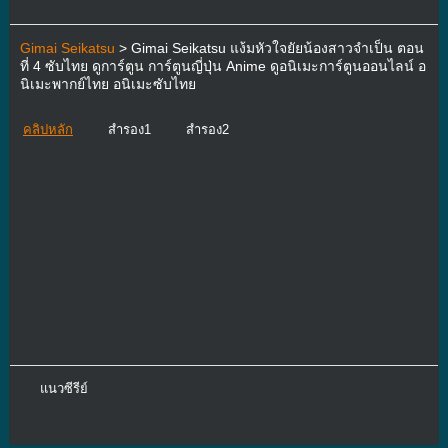
Gimai Seikatsu
> Gimai Seikatsu แง้มหัวใจยัยน้องสาวจำเป็น ตอน
ที่ 4 ซับไทย ดูการ์ตูน การ์ตูนญี่ปุ่น Anime ดูอนิเมะการ์ตูนออนไลน์ อ
นิเมะพากย์ไทย อนิเมะซับไทย
คลิปหลัก
สำรอง1
สำรอง2
แนวซีรีย์