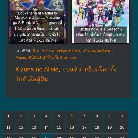
Boukensha ni Naritai to
Miyako ni Deteitta Musume
ga S-Rank ni Natteta ลูกสาวที่
ไปเมืองหลวงเพื่ออยากเป็นนัก
Kizuna no Allele Season 2
ผจญภัยได้กลายเป็นแรงค์Sไป
เชื่อมโลกทั้งใบหัวใจสู้ฝัน ภาค2
แล้ว ตอนที่ 1-13 ซับไทย
ตอนที่ 1-12 ซับไทย
แนวซีรีย์
อนิเมะซับไทย การ์ตูนซับไทย
,
อนิเมะดนตรี เพลง
Music
,
อนิเมะแนวโรงเรียน School
Kizuna no Allele
,
จบแล้ว
,
เชื่อมโลกทั้ง
ใบหัวใจสู้ฝัน
1
2
3
4
5
6
7
8
9
10
11
12
13
14
15
16
17
18
19
20