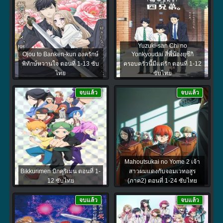
Yuzuki-san Chi no
Ojou to Banken-kun องครักษ์
Yonkyoudai สี่พี่น้องยุซึกิ
พิทักษ์หวานใจ ตอนที่ 1-13 ซับ
ครอบครัวนี้มีแต่รัก ตอนที่ 1-12
ไทย
ซับไทย
จบแล้ว
จบแล้ว
Mahoutsukai no Yome 2 เจ้า
Bikkurimen บิกคุริเมน ตอนที่ 1-
สาวผมแดงกับจอมเวทอสูร
12 ซับไทย
(ภาค2) ตอนที่ 1-24 ซับไทย
จบแล้ว
จบแล้ว