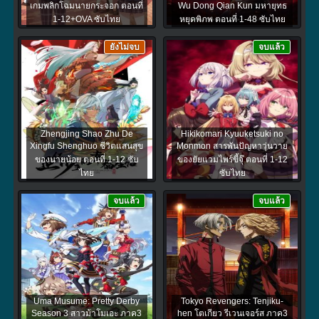
เกมพลิกโฉมนายกระจอก ตอนที่
Wu Dong Qian Kun มหายุทธ
1-12+OVA ซับไทย
หยุดพิภพ ตอนที่ 1-48 ซับไทย
ยังไม่จบ
จบแล้ว
Zhengjing Shao Zhu De
Hikikomari Kyuuketsuki no
Xingfu Shenghuo ชีวิตแสนสุข
Monmon สารพันปัญหาวุ่นวาย
ของนายน้อย ตอนที่ 1-12 ซับ
ของยัยแวมไพร์ขี้จุ๊ ตอนที่ 1-12
ไทย
ซับไทย
จบแล้ว
จบแล้ว
Uma Musume: Pretty Derby
Tokyo Revengers: Tenjiku-
Season 3 สาวม้าโมเอะ ภาค3
hen โตเกียว รีเวนเจอร์ส ภาค3