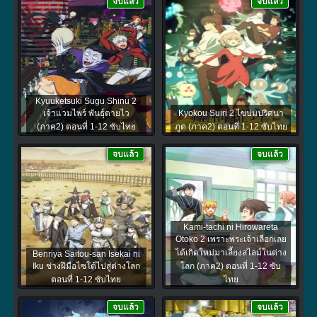
จบแล้ว
จบแล้ว
Kyuuketsuki Sugu Shinu 2
เจ้าแวมไพร์ พันธุ์ตายไว
Kyokou Suiri 2 ไขปมปริศนา
(ภาค2) ตอนที่ 1-12 ซับไทย
ภูต (ภาค2) ตอนที่ 1-12 ซับไทย
จบแล้ว
จบแล้ว
Kami-tachi ni Hirowareta
Otoko 2 เพราะพระเจ้าเลือกเลย
ได้เกิดใหม่มาเลี้ยงสไลม์ในต่าง
Benriya Saitou-san Isekai ni
Iku ช่างฝีมือไซโต้ไปสู่ต่างโลก
โลก (ภาค2) ตอนที่ 1-12 ซับ
ตอนที่ 1-12 ซับไทย
ไทย
จบแล้ว
จบแล้ว