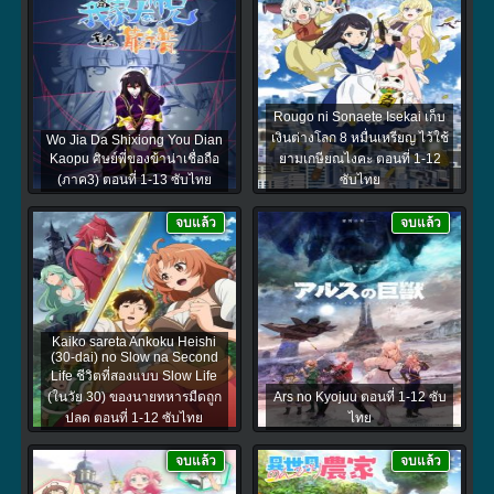
Rougo ni Sonaete Isekai เก็บ
เงินต่างโลก 8 หมื่นเหรียญ ไว้ใช้
Wo Jia Da Shixiong You Dian
Kaopu ศิษย์พี่ของข้าน่าเชื่อถือ
ยามเกษียณไงคะ ตอนที่ 1-12
(ภาค3) ตอนที่ 1-13 ซับไทย
ซับไทย
จบแล้ว
จบแล้ว
Kaiko sareta Ankoku Heishi
(30-dai) no Slow na Second
Life ชีวิตที่สองแบบ Slow Life
(ในวัย 30) ของนายทหารมืดถูก
Ars no Kyojuu ตอนที่ 1-12 ซับ
ปลด ตอนที่ 1-12 ซับไทย
ไทย
จบแล้ว
จบแล้ว