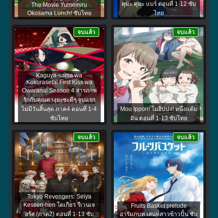
คุมะ คุมะ แบร์ ตอนที่ 1-12 ซับ
The Movie Yumemiru
Okosama Lunch! ซับไทย
ไทย
จบแล้ว
จบแล้ว
Kaguya-sama wa
Kokurasetai First Kiss wa
Owaranai Season 4 สารภาพ
รักกับคุณคางุยะซะดีๆ จูบแรก
ไม่มีวันสิ้นสุด ภาค4 ตอนที่ 1-4
Mou Ippon! โมอิปปง! หนึ่งแต้ม
ซับไทย
ฝัน ตอนที่ 1-13 ซับไทย
จบแล้ว
จบแล้ว
Tokyo Revengers: Seiya
Kessen-hen โตเกียว รีเวนเจ
Fruits Basket prelude
อร์ส (ภาค2) ตอนที่ 1-13 ซับ
อารัมภบท เสน่ห์สาวข้าวปั้น ซับ