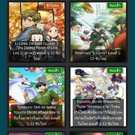
ยังไม่จบ
จบแล้ว
Li Linke De Xiao Guaner 2
(The Dining Room of Link
Lee 2) (ภาค2) ตอนที่ 1-10 ซับ
Revenger รีเวนเจอร์ ตอนที่ 1-
ไทย
12 ซับไทย
จบแล้ว
จบแล้ว
Eiyuuou, Bu wo Kiwameru
Tame Tenseisu ราชาวีรชน
Tondemo Skill de Isekai
Hourou Meshi สกิลสุดพิสดาร
เกิดใหม่เพื่อขัดเกลาวิถีต่อสู้ และ
กับมื้ออาหารในต่างโลก ตอนที่
กลายเป็นอัศวินฝึกหัดที่แกร่งสุด
1-12 ซับไทย
ในโลก ตอนที่ 1-12 ซับไทย