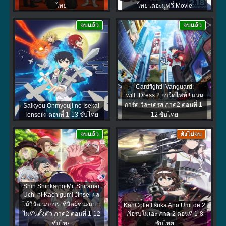
ไทย
ไทย เดอะมูฟวี่ Movie
จบแล้ว
จบแล้ว
Cardfight!! Vanguard:
will+Dress 2 การ์ดไฟท์!! แวน
การ์ด วิล+เดรส ภาค2 ตอนที่ 1-
Saikyou Onmyouji no Isekai
Tenseiki ตอนที่ 1-13 ซับไทย
12 ซับไทย
จบแล้ว
ยังไม่จบ
Shin Shinka no Mi: Shiranai
Uchi ni Kachigumi Jinsei ผล
ไม้วิวัฒนาการ: ชีวิตผู้ชนะแบบ
KanColle Itsuka Ano Umi de 2
ไม่ทันตั้งตัว ภาค2 ตอนที่ 1-12
เรือรบโมเอะ ภาค 2 ตอนที่ 1-8
ซับไทย
ซับไทย