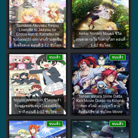
Tsundere Akuyaku Reijou
Liselotte to Jikkyou no
Isekai Nonbiri Nouka ชีวิต
Endou-kun to Kaisetsu no
Kobayashi-san นางร้ายสุดซึน
เกษตรตามใจ ในต่างโลก ตอนที่
ลีเซล็อตเต ตอนที่ 1-12 ซับไทย
1-12 ซับไทย
จบแล้ว
จบแล้ว
Tensei shitara Slime Datta
Nijiyon Animation ชีวิตประจำ
Ken Movie Guren no Kizuna-
วันของชมรมสคูลไอดอลนิจิกะ
hen สไลม์ เดอะมูฟวี่ สาย
ซากิ ตอนที่ 1-12 ซับไทย
สัมพันธ์สีชาด ซับไทย Movie
จบแล้ว
จบแล้ว