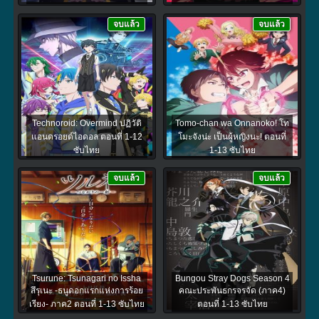
จบแล้ว
จบแล้ว
Technoroid: Overmind ปฏิวัติ
Tomo-chan wa Onnanoko! โท
แอนดรอยด์ไอดอล ตอนที่ 1-12
โมะจังน่ะ เป็นผู้หญิงนะ! ตอนที่
ซับไทย
1-13 ซับไทย
จบแล้ว
จบแล้ว
Tsurune: Tsunagari no Issha
Bungou Stray Dogs Season 4
สึรุเนะ -ธนูดอกแรกแห่งการร้อย
คณะประพันธกรจรจัด (ภาค4)
เรียง- ภาค2 ตอนที่ 1-13 ซับไทย
ตอนที่ 1-13 ซับไทย