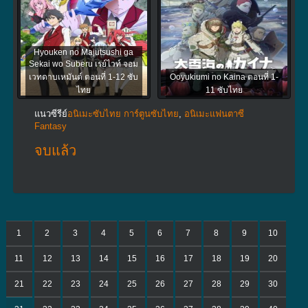
Hyouken no Majutsushi ga
Sekai wo Suberu เรย์ไวท์ จอม
เวทดาบเหมันต์ ตอนที่ 1-12 ซับ
Ooyukiumi no Kaina ตอนที่ 1-
ไทย
11 ซับไทย
แนวซีรีย์
อนิเมะซับไทย การ์ตูนซับไทย
,
อนิเมะแฟนตาซี
Fantasy
จบแล้ว
1
2
3
4
5
6
7
8
9
10
11
12
13
14
15
16
17
18
19
20
21
22
23
24
25
26
27
28
29
30