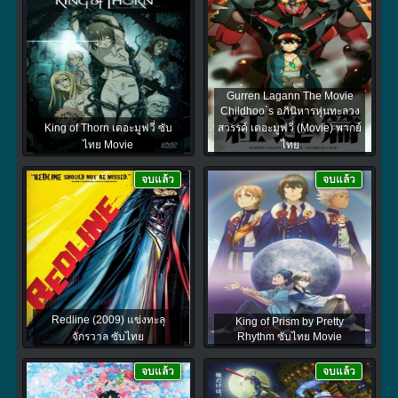
Gurren Lagann The Movie
Childhoo`s อภินิหารหุ่นทะลวง
King of Thorn เดอะมูฟวี่ ซับ
สวรรค์ เดอะมูฟวี่ (Movie) พากย์
ไทย Movie
ไทย
จบแล้ว
จบแล้ว
Redline (2009) แข่งทะลุ
King of Prism by Pretty
จักรวาล ซับไทย
Rhythm ซับไทย Movie
จบแล้ว
จบแล้ว