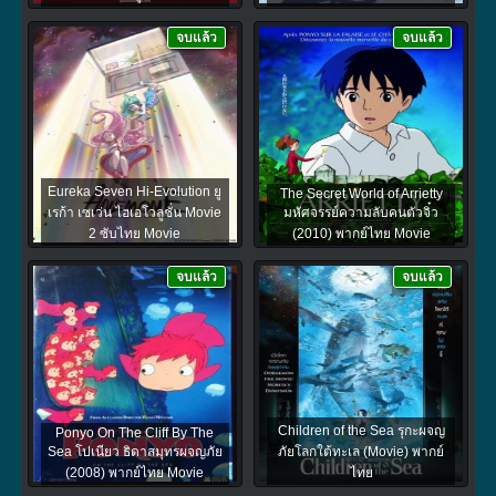
จบแล้ว
จบแล้ว
Eureka Seven Hi-Evolution ยู
The Secret World of Arrietty
เรก้า เซเว่น ไฮเอโวลูชั่น Movie
มหัศจรรย์ความลับคนตัวจิ๋ว
2 ซับไทย Movie
(2010) พากย์ไทย Movie
จบแล้ว
จบแล้ว
Children of the Sea รุกะผจญ
Ponyo On The Cliff By The
Sea โปเนียว ธิดาสมุทรผจญภัย
ภัยโลกใต้ทะเล (Movie) พากย์
(2008) พากย์ไทย Movie
ไทย