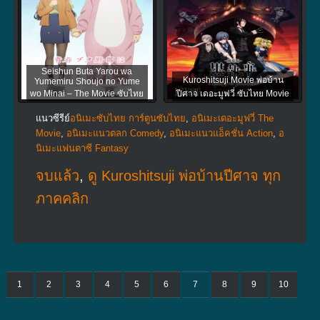
Seishun Buta Yarou wa
Kuroshitsuji Movie พ่อบ้าน
Yumemiru Shoujo no Yume
wo Minai – The Movie ซับไทย
ปีศาจ เดอะมูฟวี่ ซับไทย Movie
แนวซีรีย์
อนิเมะซับไทย การ์ตูนซับไทย
,
อนิเมะเดอะมูฟวี่ The
Movie
,
อนิเมะแนวตลก Comedy
,
อนิเมะแนวแอ็คชั่น Action
,
อ
นิเมะแฟนตาซี Fantasy
จบแล้ว
,
ดู Kuroshitsuji พ่อบ้านปีศาจ ทุก
ภาคคลิก
1
2
3
4
5
6
7
8
9
10