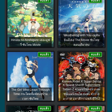
จบแล้ว
จบแล้ว
Weathering with You ฤดูฝัน
Hinata no Aoshigure เดอะมูฟ
ฉันมีเธอ The Movie ซับไทย
วี่ ซับไทย Movie
ตอนเดียวจบ
จบแล้ว
จบแล้ว
Kamen Rider X Super Sentai
X Space Sheriff Super Hero
Taisen Z คาเมนไรเดอร์ ปะทะ
The Girl Who Leapt Through
Time กระโดดจั้มพ์ทะลุข้าม
ซุปเปอร์เซนไต ปะทะ ตำรวจ
เวลา ซับไทย
อวกาศ มหาศึกรวมพลังฮีโร่ Z
จบแล้ว
จบแล้ว