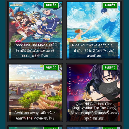
จบแล้ว
จบแล้ว
KonoSuba The Movie ขอให้
Ride Your Wave คำสัญญา…
โชคดีมีชัยในโลกแฟนตาซี
ปาฏิหาริย์รัก 2 โลก (Movie)
เดอะมูฟวี่ ซับไทย
พากย์ไทย
จบแล้ว
จบแล้ว
Quanzhi Gaoshou (The
King’s Avatar: For The Glory)
A whisker away เหมียวน้อย
Movie เทพยุทธ์เซียนกลอรี่ เดอะ
คอยรัก The Movie ซับไทย
มูฟวี่ ซับไทย