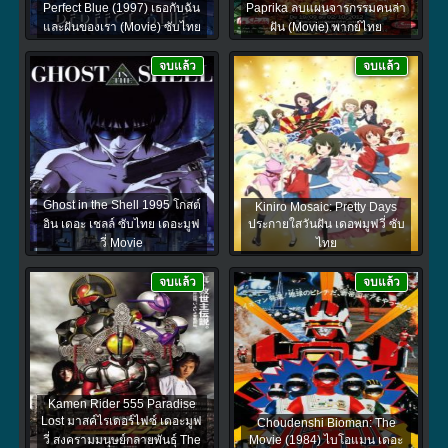
Perfect Blue (1997) เธอกับฉัน
Paprika ลบแผนจารกรรมคนล่า
และฝันของเรา (Movie) ซับไทย
ฝัน (Movie) พากย์ไทย
จบแล้ว
จบแล้ว
Ghost in the Shell 1995 โกสต์
Kiniro Mosaic: Pretty Days
อิน เดอะ เชลล์ ซับไทย เดอะมูฟ
ประกายใสวันฝัน เดอพมูฟวี่ ซับ
วี่ Movie
ไทย
จบแล้ว
จบแล้ว
Kamen Rider 555 Paradise
Lost มาสค์ไรเดอร์ไฟซ์ เดอะมูฟ
Choudenshi Bioman: The
วี่ สงครามมนุษย์กลายพันธุ์ The
Movie (1984) ไบโอแมน เดอะ