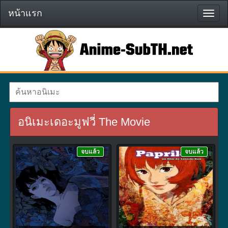
หน้าแรก
หน้า
แรก
อนิเมะเดอะมูฟวี่ The Movie
จบแล้ว
จบแล้ว