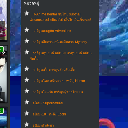
หมวดหมู่
H-Anime hentai ซับไทย subthai
Uncensored อนิเมะโป๊ เฮ็นไต อันเซ็นเซอร์
a
การ์ตูนผจญภัย Adventure
13
การ์ตูนสืบสวน อนิเมะสืบสวน Mystery
ว
การ์ตูนหุ่นยนต์ อนิเมะแนวหุ่นยนต์ อนิเมะ
กันดั้ม
การ์ตูนเด็ก การ์ตูนสำหรับเด็ก
การ์ตูนโหด อนิเมะสยองขวัญ Horror
การ์ตูนใส่แว่น การ์ตูนผู้ชายใส่แว่น
vie
อนิเมะ Supernatural
ว
อนิเมะ18+ ทะลึ่ง Ecchi
อนิเมะกำลังมา