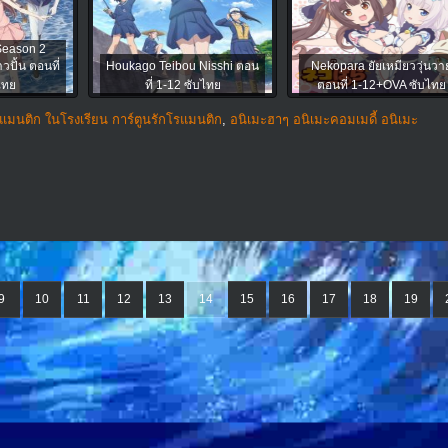
 Season 2
วปั้น ตอนที่
Houkago Teibou Nisshi ตอน
Nekopara ยัยเหมียววุ่นวา
ไทย
ที่ 1-12 ซับไทย
ตอนที่ 1-12+OVA ซับไทย
รแมนติก ในโรงเรียน การ์ตูนรักโรแมนติก
,
อนิเมะฮาๆ อนิเมะคอมเมดี้ อนิเมะ
9
10
11
12
13
14
15
16
17
18
19