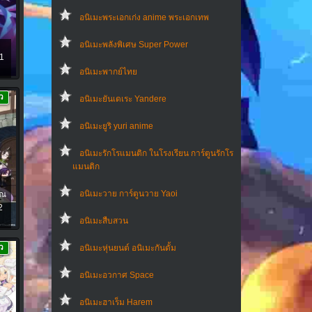
อนิเมะพระเอกเก่ง anime พระเอกเทพ
อนิเมะพลังพิเศษ Super Power
21
อนิเมะพากย์ไทย
ว
อนิเมะยันเดเระ Yandere
อนิเมะยูริ yuri anime
อนิเมะรักโรแมนติก ในโรงเรียน การ์ตูนรักโร
แมนติก
อนิเมะวาย การ์ตูนวาย Yaoi
ุณ
2
อนิเมะสืบสวน
ว
อนิเมะหุ่นยนต์ อนิเมะกันดั้ม
อนิเมะอวกาศ Space
อนิเมะฮาเร็ม Harem