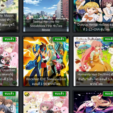
ie: Mayuri
vie) คำ
Saenai Heroine No
 เดอะมูฟวี่
Dokyuu Hentai HxEros ต
Sodatekata Fine ซับไทย
ย
ที่ 1-12+OVA ซับไทย
Movie
จบแล้ว
จบแล้ว
จบแล้
y Guardian
รคเตอร์ผู้
Humanity Has Declined ต
อนที่ 1-16
Rockman EXE ร็อคแมนเอ็กเซ่
ฉันกับวันสิ้นโลก ตอนที่ 1-1
ทย
ตอนที่ 1-56 พากย์ไทย
พากย์ไทย
จบแล้ว
จบแล้ว
จบแล้