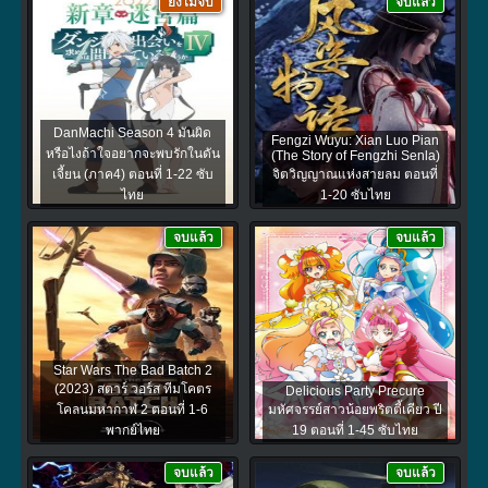
ยังไม่จบ
จบแล้ว
DanMachi Season 4 มันผิด
Fengzi Wuyu: Xian Luo Pian
หรือไงถ้าใจอยากจะพบรักในดัน
(The Story of Fengzhi Senla)
เจี้ยน (ภาค4) ตอนที่ 1-22 ซับ
จิตวิญญาณแห่งสายลม ตอนที่
ไทย
1-20 ซับไทย
จบแล้ว
จบแล้ว
Star Wars The Bad Batch 2
(2023) สตาร์ วอร์ส ทีมโคตร
Delicious Party Precure
โคลนมหากาฬ 2 ตอนที่ 1-6
มหัศจรรย์สาวน้อยพริตตี้เคียว ปี
พากย์ไทย
19 ตอนที่ 1-45 ซับไทย
จบแล้ว
จบแล้ว