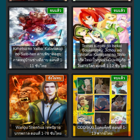
จบแล้ว
จบแล้ว
Tensei Kizoku no Isekai
Kimetsu no Yaiba: Katanakaji
Boukenroku: Jichou wo
no Sato-hen ดาบพิฆาตอสูร
Shiranai Kamigami no Shito
ภาคหมู่บ้านช่างตีดาบ ตอนที่ 1-
เกิดใหม่เป็นขุนนางไปผจญภัย
11 ซับไทย
ในต่างโลก ตอนที่ 1-12 ซับไทย
ยังไม่จบ
จบแล้ว
Wangu Shenhua เทพนิยาย
ODDTAXI อ็อดแท็กซี่ ตอนที่ 1-
บรรพกาล ตอนที่ 1-78 ซับไทย
13 พากย์ไทย