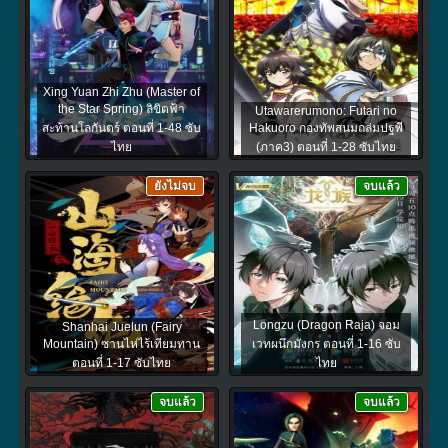
Xing Yuan Zhi Zhu (Master of
the Star Spring) ลิขิตฟ้า
Utawarerumono: Futari no
สะท้านโลกันตร์ ตอนที่ 1-48 ซับ
Hakuoro กองทัพสนมถล่มปฐพี
ไทย
(ภาค3) ตอนที่ 1-28 ซับไทย
ยังไม่จบ
จบแล้ว
Longzu (Dragon Raja) จอม
Shanhai Juelun (Fairy
Mountain) ซานไห่ไร้เทียมทาน
เวทผนึกมังกร ตอนที่ 1-16 ซับ
ตอนที่ 1-17 ซับไทย
ไทย
จบแล้ว
จบแล้ว