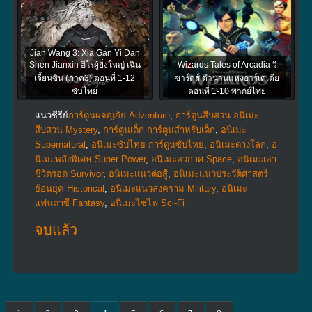
Jian Wang 3: Xia Gan Yi Dan
Shen Jianxin ฮีโร่ผู้ยิ่งใหญ่ เฉิน
Wizards Tales of Arcadia วิ
เจี้ยนซิน (ภาค3) ตอนที่ 1-12
ซาร์ดส์ ตำนานแห่งอาร์เคเดีย
ซับไทย
ตอนที่ 1-10 พากย์ไทย
แนวซีรีย์
การ์ตูนผจญภัย Adventure
,
การ์ตูนสืบสวน อนิเมะ
สืบสวน Mystery
,
การ์ตูนเด็ก การ์ตูนสำหรับเด็ก
,
อนิเมะ
Supernatural
,
อนิเมะซับไทย การ์ตูนซับไทย
,
อนิเมะต่างโลก
,
อ
นิเมะพลังพิเศษ Super Power
,
อนิเมะอวกาศ Space
,
อนิเมะเอา
ชีวิตรอด Survivor
,
อนิเมะแนวต่อสู้
,
อนิเมะแนวประวัติศาสตร์
ย้อนยุค Historical
,
อนิเมะแนวสงคราม Military
,
อนิเมะ
แฟนตาซี Fantasy
,
อนิเมะไซไฟ Sci-Fi
จบแล้ว