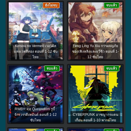
ยังไม่จบ
จบแล้ว
Kinsou no Vermeil เวอร์มิล
Feng Ling Yu Xiu การผจญภัย
แห่งเวทสีทอง ตอนที่ 1-12 ซับ
ของเฟิงหลิงและยวี่ซิ่ว ตอนที่ 1-
ไทย
12 ซับไทย
จบแล้ว
จบแล้ว
RWBY: Ice Queendom รูบี้ :
จักรวรรดิเหมันต์ ตอนที่ 1-12
CYBERPUNK อาชญากรแดน
ซับไทย
เถื่อน ตอนที่ 1-10 พากย์ไทย