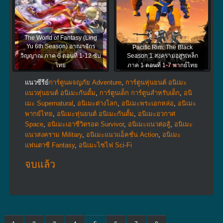
The World of Fantasy (Ling
Yu 6th Season) อาณาจักร
Pacific Rim: The Black
วิญญาณ ภาค 6 ตอนที่ 1-12 ซับ
Season 1 สงครามอสูรเหล็ก
ไทย
ภาค 1 ตอนที่ 1-7 พากย์ไทย
แนวซีรีย์
การ์ตูนผจญภัย Adventure
,
การ์ตูนหุ่นยนต์ อนิเมะ
แนวหุ่นยนต์ อนิเมะกันดั้ม
,
การ์ตูนเด็ก การ์ตูนสำหรับเด็ก
,
อนิ
เมะ Supernatural
,
อนิเมะต่างโลก
,
อนิเมะพระเอกหล่อ
,
อนิเมะ
พากย์ไทย
,
อนิเมะหุ่นยนต์ อนิเมะกันดั้ม
,
อนิเมะอวกาศ
Space
,
อนิเมะเอาชีวิตรอด Survivor
,
อนิเมะแนวต่อสู้
,
อนิเมะ
แนวสงคราม Military
,
อนิเมะแนวแอ็คชั่น Action
,
อนิเมะ
แฟนตาซี Fantasy
,
อนิเมะไซไฟ Sci-Fi
จบแล้ว