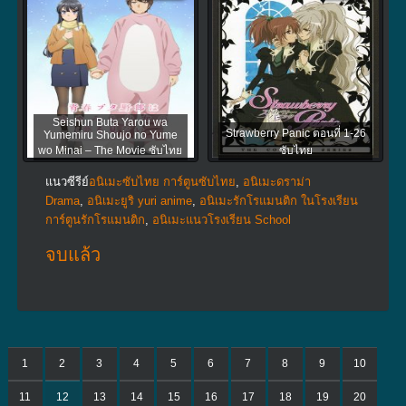
Seishun Buta Yarou wa
Strawberry Panic ตอนที่ 1-26
Yumemiru Shoujo no Yume
wo Minai – The Movie ซับไทย
ซับไทย
แนวซีรีย์
อนิเมะซับไทย การ์ตูนซับไทย
,
อนิเมะดราม่า
Drama
,
อนิเมะยูริ yuri anime
,
อนิเมะรักโรแมนติก ในโรงเรียน
การ์ตูนรักโรแมนติก
,
อนิเมะแนวโรงเรียน School
จบแล้ว
1
2
3
4
5
6
7
8
9
10
11
12
13
14
15
16
17
18
19
20