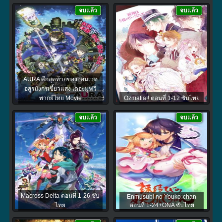
จบแล้ว
จบแล้ว
AURA ศึกสุดท้ายของจอมเวท
อสูรมังกรเขี้ยวแสง เดอะมูฟวี่
พากย์ไทย Movie
Ozmafia!! ตอนที่ 1-12 ซับไทย
จบแล้ว
จบแล้ว
Macross Delta ตอนที่ 1-26 ซับ
Enmusubi no Youko-chan
ไทย
ตอนที่ 1-24+ONA ซับไทย