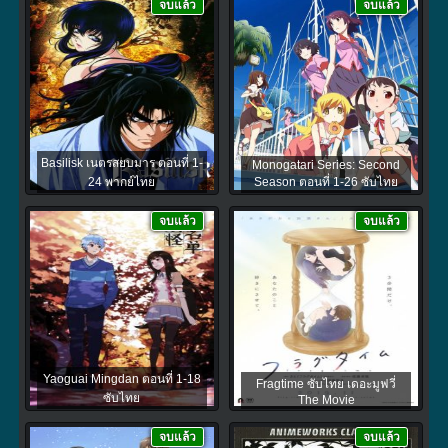
จบแล้ว
จบแล้ว
Basilisk เนตรสยบมาร ตอนที่ 1-
Monogatari Series: Second
24 พากย์ไทย
Season ตอนที่ 1-26 ซับไทย
จบแล้ว
จบแล้ว
Yaoguai Mingdan ตอนที่ 1-18
Fragtime ซับไทย เดอะมูฟวี่
ซับไทย
The Movie
จบแล้ว
จบแล้ว