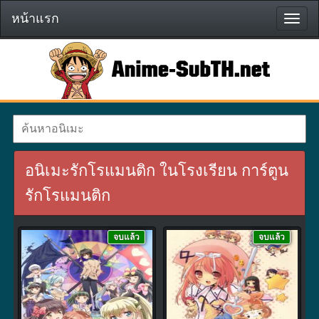
หน้าแรก
หน้า
แรก
อนิเมะรักโรแมนติก ในโรงเรียน การ์ตูน
รักโรแมนติก
จบแล้ว
จบแล้ว