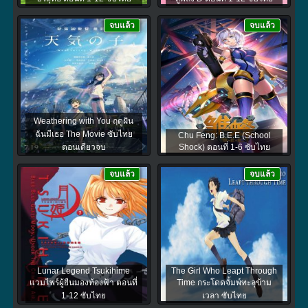
จบแล้ว
จบแล้ว
Weathering with You ฤดูฝัน
ฉันมีเธอ The Movie ซับไทย
Chu Feng: B.E.E (School
ตอนเดียวจบ
Shock) ตอนที่ 1-6 ซับไทย
จบแล้ว
จบแล้ว
Lunar Legend Tsukihime
The Girl Who Leapt Through
แวมไพร์ผู้ยืนมองท้องฟ้า ตอนที่
Time กระโดดจั้มพ์ทะลุข้าม
1-12 ซับไทย
เวลา ซับไทย