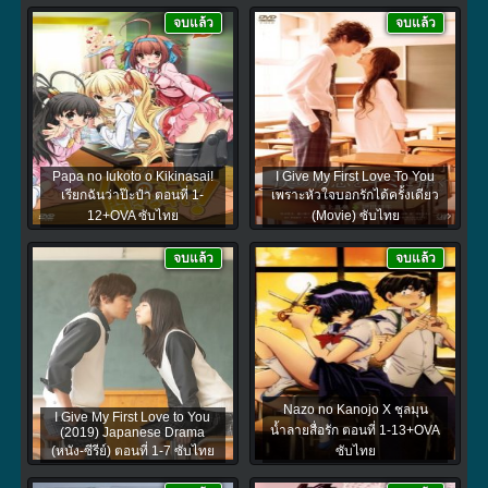
จบแล้ว
จบแล้ว
Papa no Iukoto o Kikinasai!
I Give My First Love To You
เรียกฉันว่าป๊ะป๋า ตอนที่ 1-
เพราะหัวใจบอกรักได้ครั้งเดียว
12+OVA ซับไทย
(Movie) ซับไทย
จบแล้ว
จบแล้ว
Nazo no Kanojo X ชุลมุน
I Give My First Love to You
น้ำลายสื่อรัก ตอนที่ 1-13+OVA
(2019) Japanese Drama
(หนัง-ซีรีย์) ตอนที่ 1-7 ซับไทย
ซับไทย