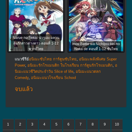
Narue no Sekai นารุเอะ อลวน
ลุ้นรักสาวต่างดาว ตอนที่ 1-12
Inou Battle wa Nichijou-kei no
พากย์ไทย
Naka de ตอนที่ 1-12 ซับไทย
แนวซีรีย์
อนิเมะซับไทย การ์ตูนซับไทย
,
อนิเมะพลังพิเศษ Super
Power
,
อนิเมะรักโรแมนติก ในโรงเรียน การ์ตูนรักโรแมนติก
,
อ
นิเมะแนวชีวิตประจําวัน Slice of life
,
อนิเมะแนวตลก
Comedy
,
อนิเมะแนวโรงเรียน School
จบแล้ว
1
2
3
4
5
6
7
8
9
10