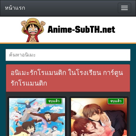
หน้าแรก
หน้า
แรก
อนิเมะรักโรแมนติก ในโรงเรียน การ์ตูน
รักโรแมนติก
จบแล้ว
จบแล้ว