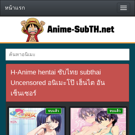
หน้าแรก
หน้า
แรก
H-Anime hentai ซับไทย subthai
Uncensored อนิเมะโป๊ เฮ็นไต อัน
เซ็นเซอร์
จบแล้ว
จบแล้ว