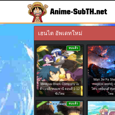
เฮนไต อัพเดทใหม่
จบแล้ว
Wan Jie Fa She
Meikyuu Black Company เม
magical world) เ
คีว แบล็กคอมพานี ตอนที่ 1-12
โลกเวทย์มนต์ ตอนท
ซับไทย
ไทย
จบแล้ว