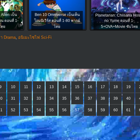
Alien เบ็น
Ben 10 Omniverse เบ็นเท็น
Planetarian: Chiisana Hos
่ยน ตอนที่ 1-
โอมนิเวิร์ส ตอนที่ 1-80 พากย์
no Yume ตอนที่ 1-
ไทย
ไทย
5+OVA+Movie ซับไทย
่า Drama
,
อนิเมะไซไฟ Sci-Fi
9
10
11
12
13
14
15
16
17
18
19
30
31
32
33
34
35
36
37
38
39
40
51
52
53
54
55
56
57
58
59
60
61