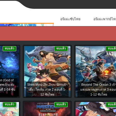
อนิเมะซับไทย
อนิเมะพากย์ไท
จบแล้ว
จบแล้ว
จบแล้
n (God of
ทพเจ้าแห่ง
Shen Ming Zhi Zhou นักรบผ้า
Beyond The Ocean 3 เจ้
ี่ 1-54 ซับ
เตี่ยวโทเท็ม ภาค 2 ตอนที่ 1-
แห่งมหาสมุทร ภาค 3 ตอนที
12 ซับไทย
1-12 ซับไทย
จบแล้ว
จบแล้ว
จบแล้