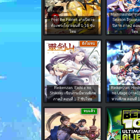
Mairimashita! Ir
Feel the Fairies อายปีศาจ
Season อิรุมะคุง
ท้องพระโรง ตอนที่ 1-16 ซับ
ปิศาจ ภาค2 ตอนท
ไทย
ไทย
ยังไม่จบ
Reikenzan: Eichi e no
Reikenzan: Hosh
Shikaku เซียนกระบี่หวนพิภพ
no Utage (ภาค1) 
ภาค2 ตอนที่ 1-7 ซับไทย
หวนพิภพ ตอนที่ 
จบแล้ว