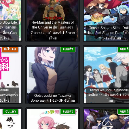
o Slow Life
He-Man and the Masters of
องหมอยาสุด
the Universe ฮีแมนและเจ้า
Tensei Shitara Slime Datt
าที่ต่างโลก
จักรวาล ภาค1 ตอนที่ 1-5 พาก
Ken 2nd Season Part 2 ต
ซับไทย
ยไทย
ที่ 1-12 ซับไทย
ยังไม่จบ
จบแล้ว
จบแล้
akaru
Tantei wa Mou, Shindeiru
แพทย์สุดรั่ว
นักสืบตายแล้ว ตอนที่ 1-12 
Getsuyoubi no Tawawa
ซับไทย
Sono ตอนที่ 1-12+SP ซับไทย
ไทย
จบแล้ว
จบแล้ว
จบแล้