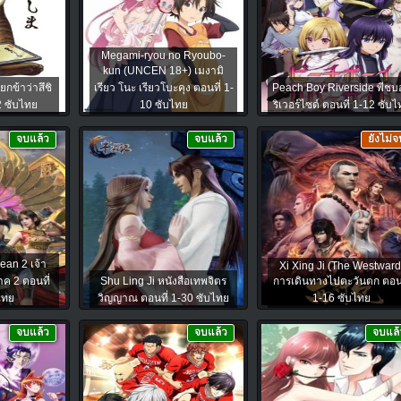
Megami-ryou no Ryoubo-
kun (UNCEN 18+) เมงามิ
ยกข้าว่าสึชิ
เรียว โนะ เรียวโบะคุง ตอนที่ 1-
Peach Boy Riverside พีชบ
2 ซับไทย
10 ซับไทย
ริเวอร์ไซด์ ตอนที่ 1-12 ซับ
จบแล้ว
จบแล้ว
ยังไม่จ
an 2 เจ้า
Xi Xing Ji (The Westward
ค 2 ตอนที่
Shu Ling Ji หนังสือเทพจิตร
การเดินทางไปตะวันตก ตอนท
ไทย
วิญญาณ ตอนที่ 1-30 ซับไทย
1-16 ซับไทย
จบแล้ว
จบแล้ว
จบแล้