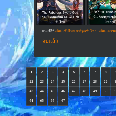
Ben 10 Ultimate 
The Fabulous Sword God
กระบี่เทพนิ่เทียน ตอนที่ 1-78
เท็น อัลติเมทเอเลี
ซับไทย
10 พากย์
แนวซีรีย์
อนิเมะซับไทย การ์ตูนซับไทย
,
อนิเมะดราม
จบแล้ว
1
2
3
4
5
6
7
8
22
23
24
25
26
27
28
29
43
44
45
46
47
48
49
50
64
65
66
67