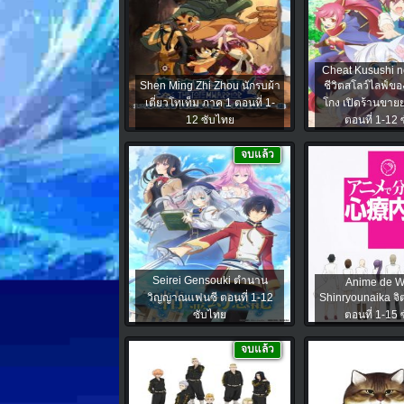
Cheat Kusushi n
Shen Ming Zhi Zhou นักรบผ้า
ชีวิตสโลว์ไลฟ์ข
เตี่ยวโทเท็ม ภาค 1 ตอนที่ 1-
โกง เปิดร้านขายย
12 ซับไทย
ตอนที่ 1-12 
จบแล้ว
Seirei Gensouki ตำนาน
Anime de W
วิญญาณแฟนซี ตอนที่ 1-12
Shinryounaika จิต
ซับไทย
ตอนที่ 1-15 
จบแล้ว