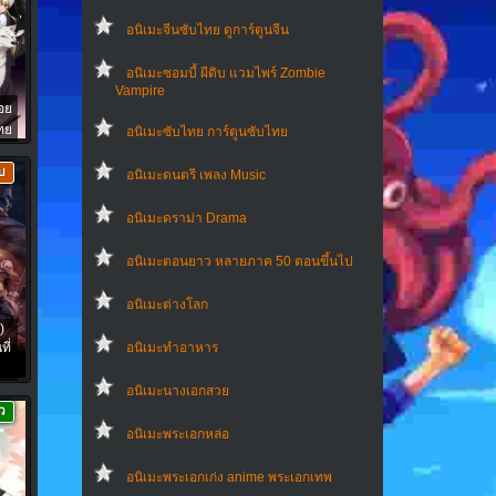
อนิเมะจีนซับไทย ดูการ์ตูนจีน
อนิเมะซอมบี้ ผีดิบ แวมไพร์ Zombie
Vampire
อย
ไทย
อนิเมะซับไทย การ์ตูนซับไทย
บ
อนิเมะดนตรี เพลง Music
อนิเมะดราม่า Drama
อนิเมะตอนยาว หลายภาค 50 ตอนขึ้นไป
อนิเมะต่างโลก
)
ี่
อนิเมะทําอาหาร
อนิเมะนางเอกสวย
ว
อนิเมะพระเอกหล่อ
อนิเมะพระเอกเก่ง anime พระเอกเทพ