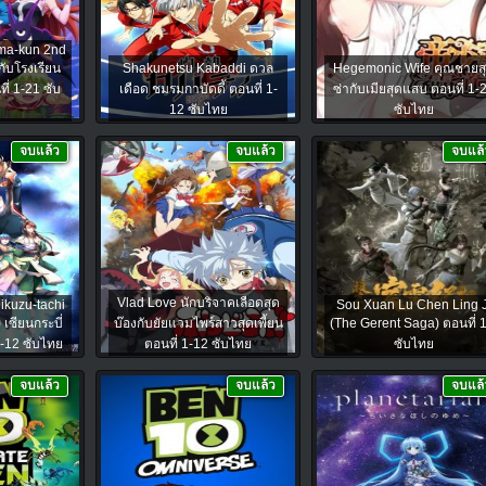
uma-kun 2nd
กับโรงเรียน
Shakunetsu Kabaddi ดวล
Hegemonic Wife คุณชายส
ี่ 1-21 ซับ
เดือด ชมรมกาบัดดี้ ตอนที่ 1-
ซ่ากับเมียสุดแสบ ตอนที่ 1-
12 ซับไทย
ซับไทย
จบแล้ว
จบแล้ว
จบแล้
Vlad Love นักบริจาคเลือดสุด
ikuzu-tachi
Sou Xuan Lu Chen Ling J
เซียนกระบี่
บ๊องกับยัยแวมไพร์สาวสุดเพี้ยน
(The Gerent Saga) ตอนที่ 
1-12 ซับไทย
ตอนที่ 1-12 ซับไทย
ซับไทย
จบแล้ว
จบแล้ว
จบแล้