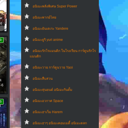
อนิเมะพลังพิเศษ Super Power
อนิเมะพากย์ไทย
ุด
26
อนิเมะยันเดเระ Yandere
อนิเมะยูริ yuri anime
ว
อนิเมะรักโรแมนติก ในโรงเรียน การ์ตูนรักโร
แมนติก
อนิเมะวาย การ์ตูนวาย Yaoi
อนิเมะสืบสวน
i
1-6
อนิเมะหุ่นยนต์ อนิเมะกันดั้ม
อนิเมะอวกาศ Space
ว
อนิเมะฮาเร็ม Harem
อนิเมะฮาๆ อนิเมะคอมเมดี้ อนิเมะตลก