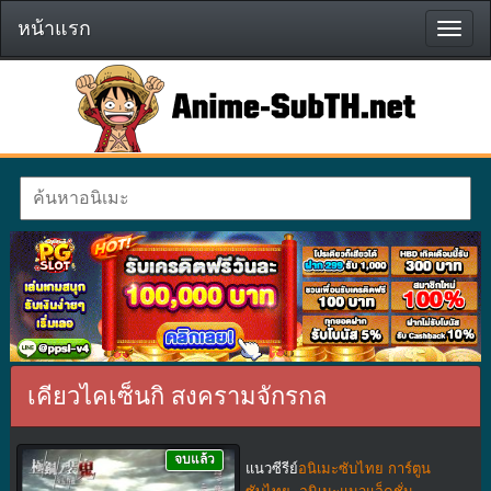
หน้าแรก
หน้า
แรก
เคียวไคเซ็นกิ สงครามจักรกล
จบแล้ว
แนวซีรีย์
อนิเมะซับไทย การ์ตูน