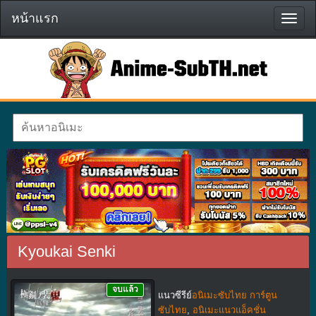
หน้าแรก
หน้า
แรก
Kyoukai Senki
จบแล้ว
แนวซีรีย์
อนิเมะซับไทย การ์ตูน
ซับไทย
,
อนิเมะแนวแอ็คชั่น