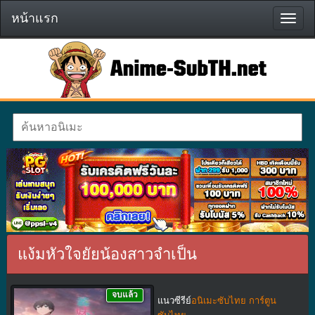
หน้าแรก
หน้า
แรก
แง้มหัวใจยัยน้องสาวจำเป็น
จบแล้ว
แนวซีรีย์
อนิเมะซับไทย การ์ตูน