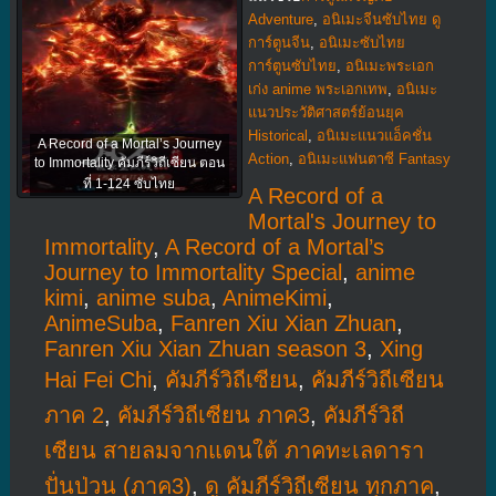
Adventure
,
อนิเมะจีนซับไทย ดู
การ์ตูนจีน
,
อนิเมะซับไทย
การ์ตูนซับไทย
,
อนิเมะพระเอก
เก่ง anime พระเอกเทพ
,
อนิเมะ
แนวประวัติศาสตร์ย้อนยุค
Historical
,
อนิเมะแนวแอ็คชั่น
A Record of a Mortal’s Journey
Action
,
อนิเมะแฟนตาซี Fantasy
to Immortality คัมภีร์วิถีเซียน ตอน
ที่ 1-124 ซับไทย
A Record of a
Mortal's Journey to
Immortality
,
A Record of a Mortal’s
Journey to Immortality Special
,
anime
kimi
,
anime suba
,
AnimeKimi
,
AnimeSuba
,
Fanren Xiu Xian Zhuan
,
Fanren Xiu Xian Zhuan season 3
,
Xing
Hai Fei Chi
,
คัมภีร์วิถีเซียน
,
คัมภีร์วิถีเซียน
ภาค 2
,
คัมภีร์วิถีเซียน ภาค3
,
คัมภีร์วิถี
เซียน สายลมจากแดนใต้ ภาคทะเลดารา
ปั่นป่วน (ภาค3)
,
ดู คัมภีร์วิถีเซียน ทุกภาค
,