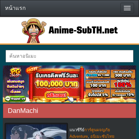
หน้าแรก
หน้า
แรก
DanMachi
แนวซีรีย์
การ์ตูนผจญภัย
Adventure
,
อนิเมะซับไทย