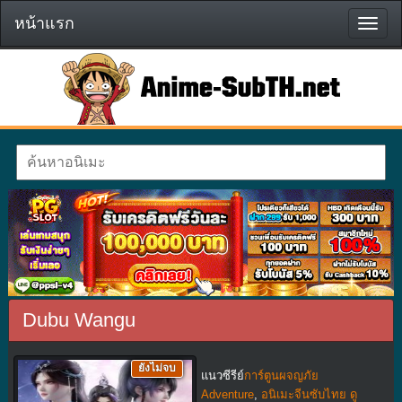
หน้าแรก
หน้า
แรก
Dubu Wangu
ยังไม่จบ
แนวซีรีย์
การ์ตูนผจญภัย
Adventure
,
อนิเมะจีนซับไทย ดู