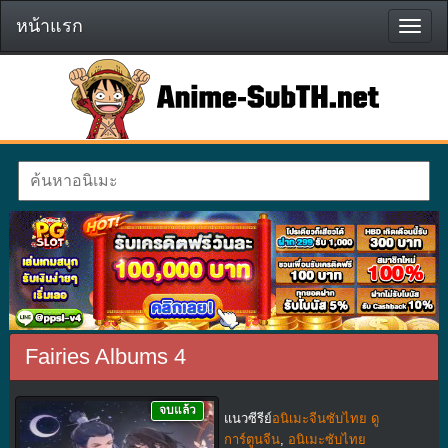
หน้าแรก
หน้า
แรก
Fairies Albums 4
จบแล้ว
แนวซีรีย์
อนิเมะจีนซับไทย ดู
การ์ตูนจีน
,
อนิเมะซับไทย