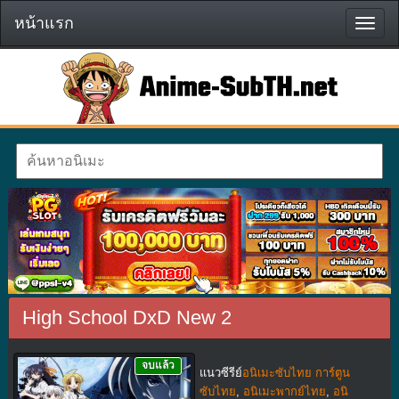
หน้าแรก
หน้า
แรก
High School DxD New 2
จบแล้ว
แนวซีรีย์
อนิเมะซับไทย การ์ตูน
ซับไทย
,
อนิเมะพากย์ไทย
,
อนิ