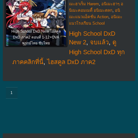
เมะฮาเร็ม Harem
,
อนิเมะฮาๆ อ
นิเมะคอมเมดี้ อนิเมะตลก
,
อนิ
เมะแนวแอ็คชั่น Action
,
อนิเมะ
แนวโรงเรียน School
High School DxD New ไฮสคูล
High School DxD
DxD ภาค2 ตอนที่ 1-12+OVA
New 2
,
จบแล้ว
,
ดู
พากย์ไทย ซับไทย
High School DxD ทุก
ภาคคลิกที่นี้
,
ไฮสคูล DxD ภาค2
1