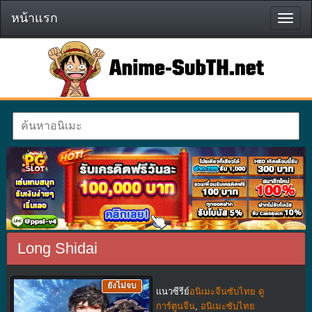
หน้าแรก
หน้า
แรก
Long Shidai
ยังไม่จบ
แนวซีรีย์
อนิเมะจีนซับไทย ดู
การ์ตูนจีน
,
อนิเมะซับไทย