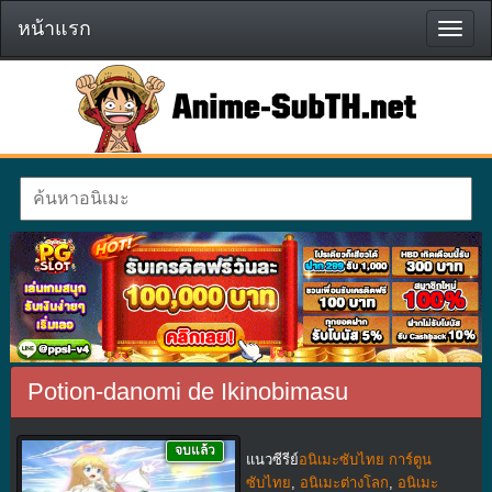
หน้าแรก
หน้า
แรก
Potion-danomi de Ikinobimasu
จบแล้ว
แนวซีรีย์
อนิเมะซับไทย การ์ตูน
ซับไทย
,
อนิเมะต่างโลก
,
อนิเมะ