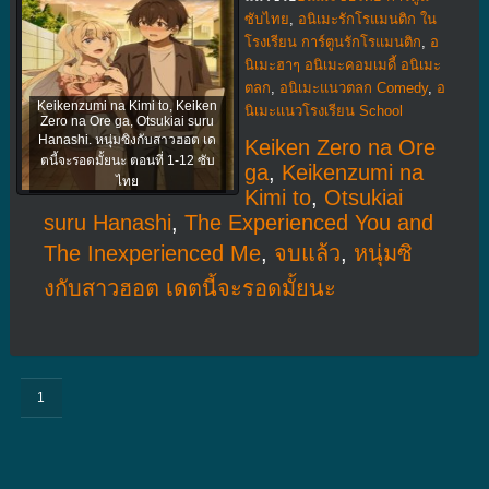
ซับไทย
,
อนิเมะรักโรแมนติก ใน
โรงเรียน การ์ตูนรักโรแมนติก
,
อ
นิเมะฮาๆ อนิเมะคอมเมดี้ อนิเมะ
ตลก
,
อนิเมะแนวตลก Comedy
,
อ
Keikenzumi na Kimi to, Keiken
นิเมะแนวโรงเรียน School
Zero na Ore ga, Otsukiai suru
Hanashi. หนุ่มซิงกับสาวฮอต เด
Keiken Zero na Ore
ตนี้จะรอดมั้ยนะ ตอนที่ 1-12 ซับ
ga
,
Keikenzumi na
ไทย
Kimi to
,
Otsukiai
suru Hanashi
,
The Experienced You and
The Inexperienced Me
,
จบแล้ว
,
หนุ่มซิ
งกับสาวฮอต เดตนี้จะรอดมั้ยนะ
1