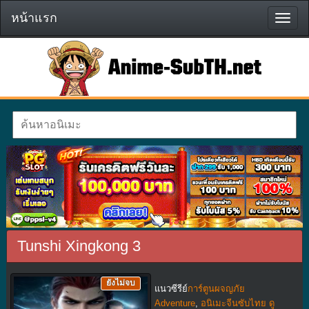
หน้าแรก
หน้า
แรก
Tunshi Xingkong 3
ยังไม่จบ
แนวซีรีย์
การ์ตูนผจญภัย
Adventure
,
อนิเมะจีนซับไทย ดู