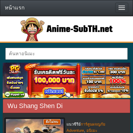
หน้าแรก
หน้า
แรก
Wu Shang Shen Di
ยังไม่จบ
แนวซีรีย์
การ์ตูนผจญภัย
Adventure
,
อนิเมะ