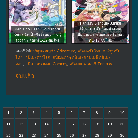
Fantasy Bishoujo Juniku
Ojisan to เกิดใหม่ต่างโลก
Kenja no Deshi wo Nanoru
Kenja ฉันเป็นศิษย์จอมปราชญ์
เพื่อนผมน่ารักโฮกเลยครับ ตอน
จริงๆ นะ ตอนที่ 1-12 ซับไทย
ที่ 1-12 ซับไทย
แนวซีรีย์
การ์ตูนผจญภัย Adventure
,
อนิเมะซับไทย การ์ตูนซับ
ไทย
,
อนิเมะต่างโลก
,
อนิเมะฮาๆ อนิเมะคอมเมดี้ อนิเมะ
ตลก
,
อนิเมะแนวตลก Comedy
,
อนิเมะแฟนตาซี Fantasy
จบแล้ว
1
2
3
4
5
6
7
8
9
10
11
12
13
14
15
16
17
18
19
20
21
22
23
24
25
26
27
28
29
30