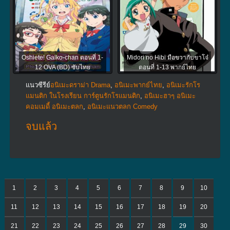
Oshiete! Galko-chan ตอนที่ 1-
Midori no Hibi มือขวากับขาโจ๋
12 OVA (BD) ซับไทย
ตอนที่ 1-13 พากย์ไทย
แนวซีรีย์
อนิเมะดราม่า Drama
,
อนิเมะพากย์ไทย
,
อนิเมะรักโร
แมนติก ในโรงเรียน การ์ตูนรักโรแมนติก
,
อนิเมะฮาๆ อนิเมะ
คอมเมดี้ อนิเมะตลก
,
อนิเมะแนวตลก Comedy
จบแล้ว
1
2
3
4
5
6
7
8
9
10
11
12
13
14
15
16
17
18
19
20
21
22
23
24
25
26
27
28
29
30