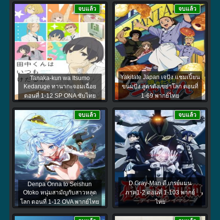
จบแล้ว
จบแล้ว
Yakitate Japan เจปัง แชมเปี้ยน
Tanaka-kun wa Itsumo
Kedaruge ทานากะจอมเฉื่อย
ขนมปัง สูตรดังเขย่าโลก ตอนที่
ตอนที่ 1-12 SP ONA ซับไทย
1-69 พากย์ไทย
จบแล้ว
จบแล้ว
D.Gray-Man ดี.เกรย์แมน
Denpa Onna to Seishun
Otoko หนุ่มสามัญกับสาวหลุด
ภาค1-2 ตอนที่ 1-103 พากย์
โลก ตอนที่ 1-12 OVA พากย์ไทย
ไทย