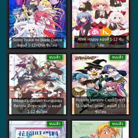
Anne Happy ตอนที่ 1-12 ซับ
Seirei Tsukai no Blade Dance
ตอนที่ 1-12+OVA ซับไทย
ไทย
จบแล้ว
จบแล้ว
Rosario Vampire Capu โรซาริ
Mikagura Gakuen Kumikyoku
มิคากุระ ศึกชมรมอลเวง ตอนที่
โอ้ แวมไพร์ (ภาค1) ตอนที่ 1-13
1-12 ซับไทย
ซับไทย
จบแล้ว
จบแล้ว