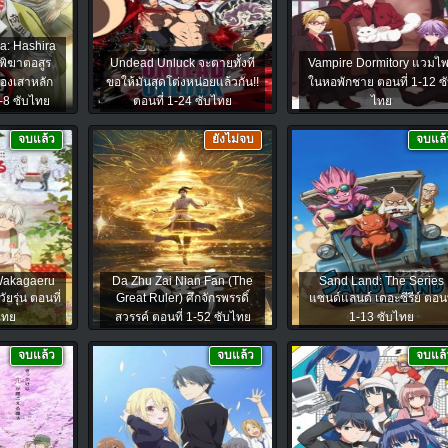
a: Hashira
พิฆาตอสูร
Undead Unluck จะตายทั้งที
Vampire Dormitory แวมไพ
องเสาหลัก
ขอให้มันสุดโต่งหน่อยแล้วกัน!!
ในหอพักชาย ตอนที่ 1-12 ซ
1-8 ซับไทย
ตอนที่ 1-24 ซับไทย
ไทย
จบแล้ว
ยังไม่จบ
จบแล้
Wakagaeru
Da Zhu Zai Nian Fan (The
Sand Land: The Series
ยรุ่น ตอนที่
Great Ruler) ศึกจักรพรรดิ์
แซนด์แลนด์ เดอะซีรีย์ ตอนท
ไทย
สวรรค์ ตอนที่ 1-52 ซับไทย
1-13 ซับไทย
จบแล้ว
จบแล้ว
จบแล้