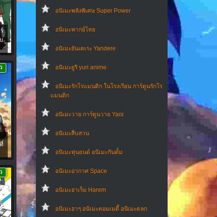
อนิเมะพลังพิเศษ Super Power
อนิเมะพากย์ไทย
ร์
ับ
อนิเมะยันเดเระ Yandere
อนิเมะยูริ yuri anime
ว
อนิเมะรักโรแมนติก ในโรงเรียน การ์ตูนรักโร
แมนติก
อนิเมะวาย การ์ตูนวาย Yaoi
อนิเมะสืบสวน
ี่
อนิเมะหุ่นยนต์ อนิเมะกันดั้ม
อนิเมะอวกาศ Space
ว
อนิเมะฮาเร็ม Harem
อนิเมะฮาๆ อนิเมะคอมเมดี้ อนิเมะตลก