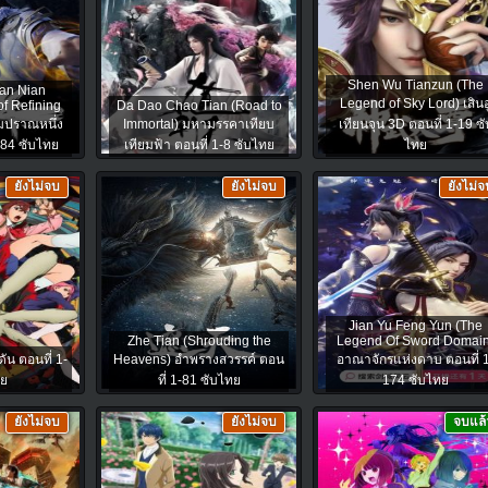
Shen Wu Tianzun (The
Wan Nian
Legend of Sky Lord) เสินอู
of Refining
Da Dao Chao Tian (Road to
ลมปราณหนึ่ง
Immortal) มหามรรคาเทียบ
เทียนจุน 3D ตอนที่ 1-19 ซั
184 ซับไทย
เทียมฟ้า ตอนที่ 1-8 ซับไทย
ไทย
ยังไม่จบ
ยังไม่จบ
ยังไม่จ
Jian Yu Feng Yun (The
Zhe Tian (Shrouding the
Legend Of Sword Domain
น ตอนที่ 1-
Heavens) อำพรางสวรรค์ ตอน
อาณาจักรแห่งดาบ ตอนที่ 
ทย
ที่ 1-81 ซับไทย
174 ซับไทย
ยังไม่จบ
ยังไม่จบ
จบแล้