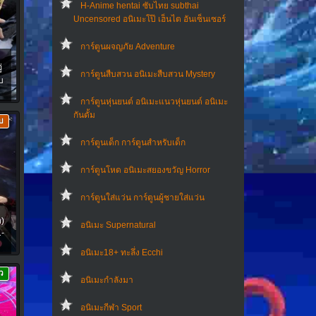
H-Anime hentai ซับไทย subthai
Uncensored อนิเมะโป๊ เฮ็นไต อันเซ็นเซอร์
การ์ตูนผจญภัย Adventure
่
การ์ตูนสืบสวน อนิเมะสืบสวน Mystery
บ
การ์ตูนหุ่นยนต์ อนิเมะแนวหุ่นยนต์ อนิเมะ
กันดั้ม
บ
การ์ตูนเด็ก การ์ตูนสำหรับเด็ก
การ์ตูนโหด อนิเมะสยองขวัญ Horror
การ์ตูนใส่แว่น การ์ตูนผู้ชายใส่แว่น
)
อนิเมะ Supernatural
1-
อนิเมะ18+ ทะลึ่ง Ecchi
ว
อนิเมะกำลังมา
อนิเมะกีฬา Sport