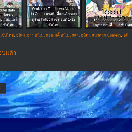
Oroka na Tenshi wa Akuma
utei dato
to Odoru นางฟ้าที่แสนโง่เขลา
i Nareru
กับเวทมนตร์
ผู้ร่ายรำกับปีศาจ ตอนที่ 1-12
16bit Sensation Another
-12 ซับไทย
ซับไทย
Layer ตอนที่ 1-13 ซับไทย
ูนซับไทย
,
อนิเมะฮาๆ อนิเมะคอมเมดี้ อนิเมะตลก
,
อนิเมะแนวตลก Comedy
,
อนิ
จบแล้ว
9