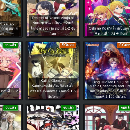
Rekishi ni Nokoru Akujo ni
Naruzo ฉันจะเป็นนางร้ายที่
Nirvana of
าวายุ ตอนที่
โลกจะต้องจารึก ตอนที่ 1-2 ซับ
Oshi no Ko เกิดใหม่เป็นลูก
ไทย
ไทย
ชิ ตอนที่ 1-24 ซับไทย
จบแล้ว
ยังไม่จบ
ยังไม่จ
Kaii to Otome to
Bing Huo Mo Chu (The
Kamikakushi เรื่องพิศวง เด็ก
Magic Chef of Ice and Fir
ตอนที่ 1-12
สาว และเทพลักซ่อน ตอนที่ 1-5
จอมเวทย์แห่งน้ำแข็งและไ
ย
ซับไทย
ตอนที่ 1-156 ซับไทย
จบแล้ว
จบแล้ว
จบแล้