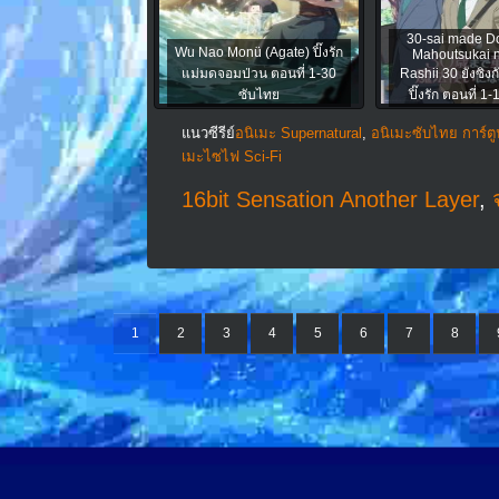
30-sai made Do
Wu Nao Monü (Agate) ปิ๊งรัก
Mahoutsukai n
แม่มดจอมป่วน ตอนที่ 1-30
Rashii 30 ยังซิง
ซับไทย
ปิ๊งรัก ตอนที่ 1
แนวซีรีย์
อนิเมะ Supernatural
,
อนิเมะซับไทย การ์ต
เมะไซไฟ Sci-Fi
16bit Sensation Another Layer
,
1
2
3
4
5
6
7
8