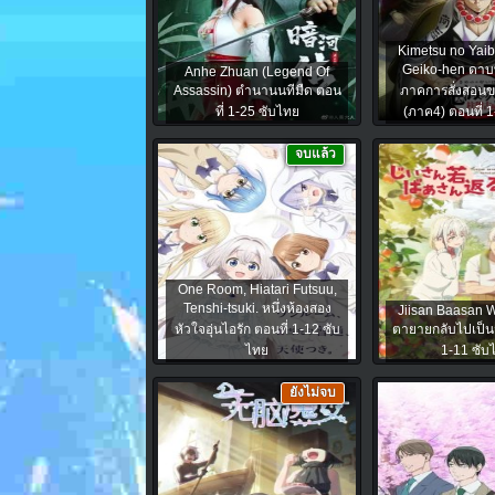
Kimetsu no Yaib
Geiko-hen ดาบ
Anhe Zhuan (Legend Of
Assassin) ตำนานนทีมืด ตอน
ภาคการสั่งสอนข
ที่ 1-25 ซับไทย
(ภาค4) ตอนที่ 
จบแล้ว
One Room, Hiatari Futsuu,
Tenshi-tsuki. หนึ่งห้องสอง
Jiisan Baasan 
หัวใจอุ่นไอรัก ตอนที่ 1-12 ซับ
ตายายกลับไปเป็นวั
ไทย
1-11 ซับ
ยังไม่จบ