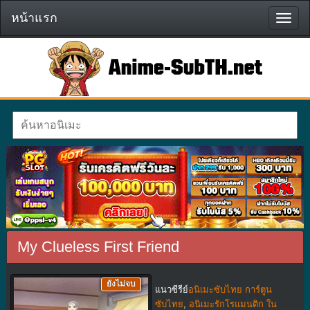
หน้าแรก
หน้า
แรก
My Clueless First Friend
ยังไม่จบ
แนวซีรีย์
อนิเมะซับไทย การ์ตูน
ซับไทย
,
อนิเมะรักโรแมนติก ใน