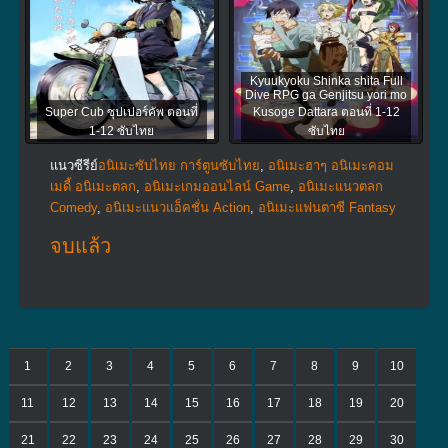
Kyuukyoku Shinka shita Full
Dive RPG ga Genjitsu yori mo
Super Cub ซุปเปอร์คัพ ตอนที่
Kusoge Dattara ตอนที่ 1-12
1-12 ซับไทย
ซับไทย
แนวซีรีย์
อนิเมะซับไทย การ์ตูนซับไทย
,
อนิเมะฮาๆ อนิเมะคอม
เมดี้ อนิเมะตลก
,
อนิเมะเกมออนไลน์ Game
,
อนิเมะแนวตลก
Comedy
,
อนิเมะแนวแอ็คชั่น Action
,
อนิเมะแฟนตาซี Fantasy
จบแล้ว
1
2
3
4
5
6
7
8
9
10
11
12
13
14
15
16
17
18
19
20
21
22
23
24
25
26
27
28
29
30