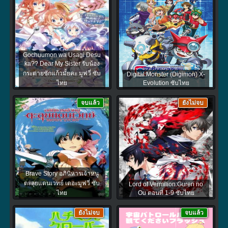
Gochuumon wa Usagi Desu
ka?? Dear My Sister รับน้อง
กระต่ายซักแก้วมั้ยคะ มูฟวี่ ซับ
Digital Monster (Digimon) X-
ไทย
Evolution ซับไทย
จบแล้ว
ยังไม่จบ
Brave Story อภินิหารเจ้าหนู
ตะลุยแดนเวทย์ เดอะมูฟวี่ ซับ
Lord of Vermilion:Guren no
ไทย
Ou ตอนที่ 1-9 ซับไทย
ยังไม่จบ
จบแล้ว